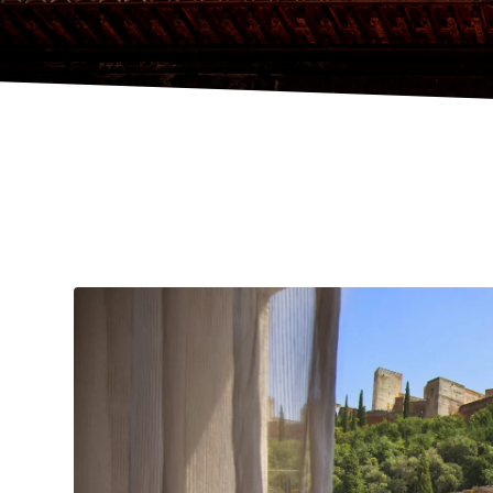
HOME
ESPACIOS
,
ALOJAMIENTOS
,
HOTELES 3*
HOTEL C