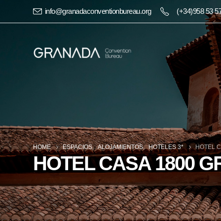
info@granadaconventionbureau.org
(+34)958 53 5
HOME
ESPACIOS
,
ALOJAMIENTOS
,
HOTELES 3*
HOTEL C
HOTEL CASA 1800 