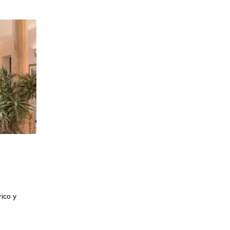
HOTELES 3*
APARTAMENTOS TREVENQUE
rico y
Excelente alojamiento para Familias. A 50 m de remont
Ubicado en la plaza de Andalucía a 50 metros...