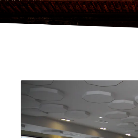
HOME
ESPACIOS
,
RESTAURANTES
,
SALAS -100 PAX
RES