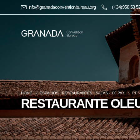
info@granadaconventionbureau.org
(+34)958 53 5
HOME
ESPACIOS
,
RESTAURANTES
,
SALAS -100 PAX
RES
RESTAURANTE OLE