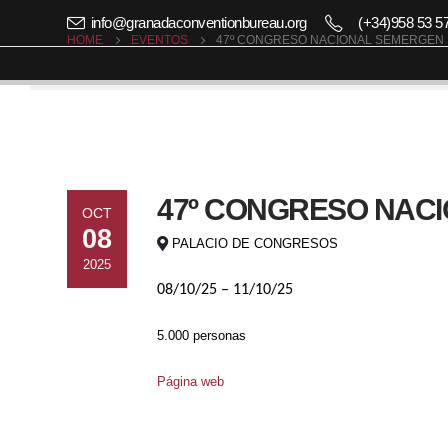
info@granadaconventionbureau.org
(+34)958 53 5
HOME
EVENTOS
47º CONGRESO NACIONAL SEMERGEN
47º CONGRESO NAC
OCT
08
PALACIO DE CONGRESOS
2025
08/10/25 – 11/10/25
5.000 personas
Página web