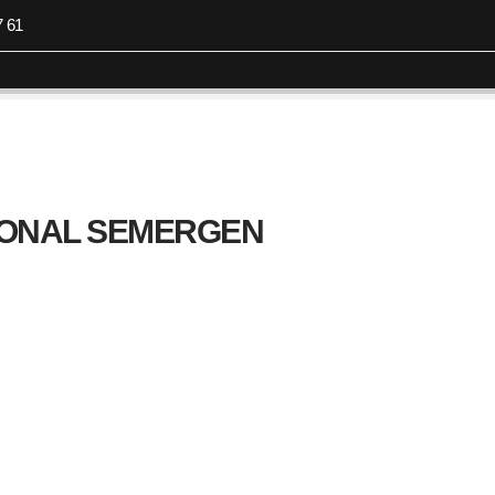
7 61
Granada Convention Bureau
Espacios y servicios
Granad
IONAL SEMERGEN