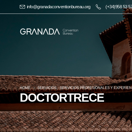
info@granadaconventionbureau.org
(+34)958 53 5
HOME
SERVICIOS
,
SERVICIOS PROFESIONALES Y EXPERIEN
DOCTORTRECE